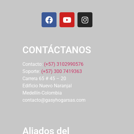
CONTÁCTANOS
Contacto:
(+57) 3102990576
Soporte:
(+57) 300 7419363
Carrera 65 # 45 – 20
Edificio Nuevo Naranjal
Medellín-Colombia
contacto@gasyhogarsas.com
Aliados del